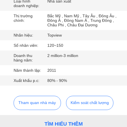
THAM
Loại hình
Nhà sản xuất
doanh nghiệp:
QUAN
Thị trường
Bắc Mỹ , Nam Mỹ , Tây Âu , Đông Âu ,
NHÀ
chính:
Đông Á , Đông Nam Á , Trung Đông ,
Châu Phi , Châu Đại Dương
MÁY
Nhãn hiệu:
Topview
Số nhân viên:
120~150
KIỂM
Doanh thu
2 million-3 million
SOÁT
hàng năm:
CHẤT
Năm thành lập:
2011
LƯỢNG
Xuất khẩu p.c:
80% - 90%
LIÊN
HỆ
Tham quan nhà máy
Kiểm soát chất lượng
CHÚNG
TÔI
TÌM HIỂU THÊM