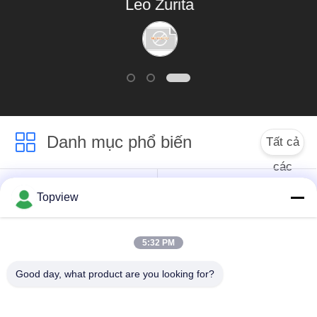
Leo Zurita
PRIVACY
phẩm tốt, tôi thích
POLICY
nó, khách hàng của
tôi thích nó.
Danh mục phổ biến
Tất cả
các
Tất cả trong một
Bảng hiệu kỹ thuật số
Topview
Signage kỹ thuật số
trong nhà
5:32 PM
Bảng hiệu kỹ thuật số
Bảng hiệu kỹ thuật số
ngoài trời
thường trực
Good day, what product are you looking for?
Bảng hiệu kỹ thuật số
Kiosk màn hình cảm