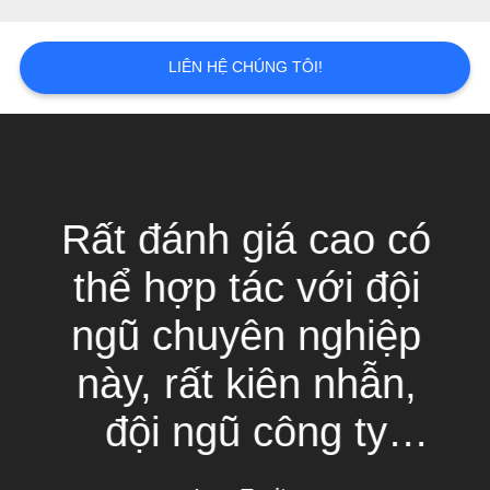
TIN
LIÊN HỆ CHÚNG TÔI!
TỨC
YÊU
CẦU
BÁO
Rất đánh giá cao có
GIÁ
thể hợp tác với đội
ngũ chuyên nghiệp
SƠ
ĐỒ
này, rất kiên nhẫn,
TRANG
đội ngũ công ty
WEB
chuyên nghiệp !! Sản