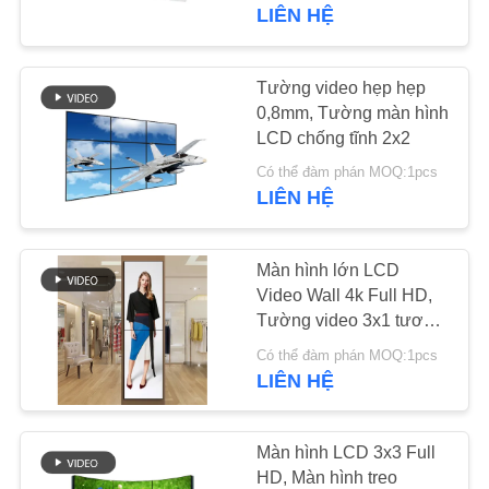
THAM
trong suốt
LIÊN HỆ
QUAN
NHÀ
Tường video hẹp hẹp
74
MÁY
0,8mm, Tường màn hình
Bảng hiệu kỹ thuật
LCD chống tĩnh 2x2
số ngoài trời
Có thể đàm phán MOQ:1pcs
KIỂM
LIÊN HỆ
SOÁT
CHẤT
Màn hình lớn LCD
LƯỢNG
Video Wall 4k Full HD,
Tường video 3x1 tương
31
tác dọc
Có thể đàm phán MOQ:1pcs
LIÊN
Bảng hiệu kỹ thuật
LIÊN HỆ
HỆ
số thường trực
CHÚNG
Màn hình LCD 3x3 Full
TÔI
HD, Màn hình treo