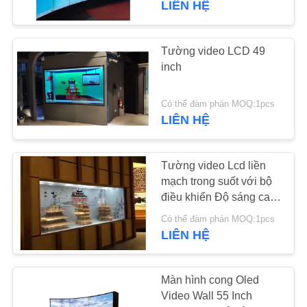
LIÊN HỆ
47
Signage kỹ thuật số
Tường video LCD 49
inch
tương tác
Có thể đàm phán MOQ:1pcs
LIÊN HỆ
Tường video Lcd liền
26
mạch trong suốt với bộ
Bảng màn hình cảm
điều khiển Độ sáng cao
55 inch
ứng LCD
Có thể đàm phán MOQ:1pcs
LIÊN HỆ
Màn hình cong Oled
Video Wall 55 Inch