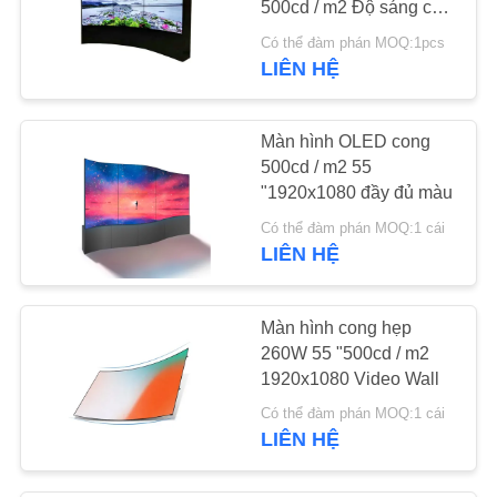
500cd / m2 Độ sáng cho
15
quảng cáo
Có thể đàm phán MOQ:1pcs
Màn hình LCD kéo
LIÊN HỆ
dài
Màn hình OLED cong
500cd / m2 55
"1920x1080 đầy đủ màu
Có thể đàm phán MOQ:1 cái
LIÊN HỆ
10
Màn hình ba chiều
Màn hình cong hẹp
3D
260W 55 "500cd / m2
1920x1080 Video Wall
Có thể đàm phán MOQ:1 cái
LIÊN HỆ
12