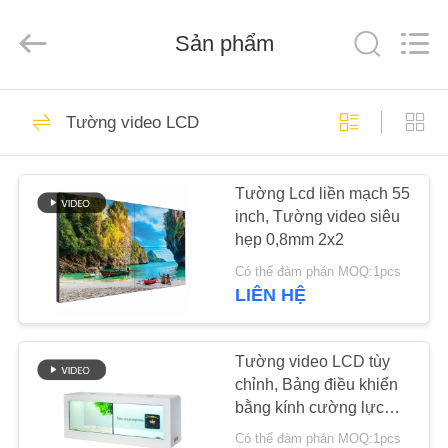
-
2026
Shenzhen
Sản phẩm
Topview
Display
Technology
Co.,Ltd.
All
TRANG
40
Rights
Reserved.
Tường video LCD
CHỦ
Tất cả trong một
Signage kỹ thuật số
Tường Lcd liền mạch 55
CÁC
inch, Tường video siêu
SẢN
hẹp 0,8mm 2x2
PHẨM
Có thể đàm phán MOQ:1pcs
LIÊN HỆ
65
VỀ
Bảng hiệu kỹ thuật
CHÚNG
Tường video LCD tùy
chỉnh, Bảng điều khiển
TÔI
số trong nhà
bằng kính cường lực
Màn hình cảm ứng LCD
Có thể đàm phán MOQ:1pcs