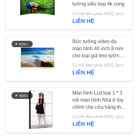
tường siêu hẹp 4k cong
TIN
Có thể đàm phán MOQ:1pcs
LIÊN HỆ
38
TỨC
Bảng hiệu kỹ thuật
Bức tường video đa
YÊU
số gắn trên tường
màn hình 40 inch 8 mm
CẦU
cho loại giá treo tường
trong nhà Độ sáng cao
BÁO
Có thể đàm phán MOQ:1pcs
LIÊN HỆ
GIÁ
20
SƠ
Màn hình Lcd loại 1 * 3
Kiosk màn hình cảm
nối màn hình Nhà ở tùy
ĐỒ
chỉnh cho cửa hàng thời
ứng LCD
TRANG
trang
Có thể đàm phán MOQ:1pcs
WEB
LIÊN HỆ