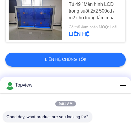
Tủ 49 "Màn hình LCD
trong suốt 2x2 500cd /
Tường video 4K
m2 cho trung tâm mua
sắm
Có thể đàm phán MOQ:1 cái
LIÊN HỆ
LIÊN HỆ CHÚNG TÔI!
14
Màn hình tựa đầu
Danh mục phổ biến
Tất cả
xe
Topview
các
Tất cả trong một
Bảng hiệu kỹ thuật số
9:01 AM
Signage kỹ thuật số
trong nhà
Good day, what product are you looking for?
Bảng hiệu kỹ thuật số
Bảng hiệu kỹ thuật số