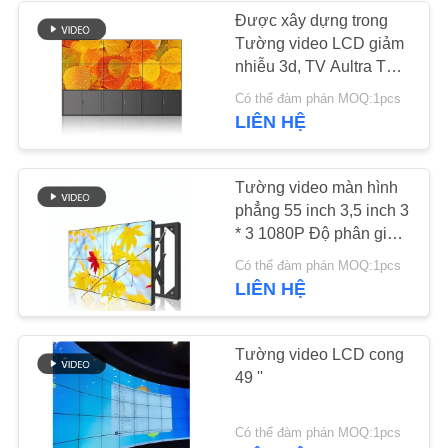
PRIVACY
Được xây dựng trong
Tường video LCD giảm
POLICY
41
nhiễu 3d, TV Aultra Thin
Màn hình LCD trong
55 inch
Có thể đàm phán MOQ:1pcs
LIÊN HỆ
suốt
Tường video màn hình
phẳng 55 inch 3,5 inch 3
* 3 1080P Độ phân giải
4k siêu mỏng
16
Có thể đàm phán MOQ:1pcs
LIÊN HỆ
Tường video LCD
Tường video LCD cong
49 ''
Có thể đàm phán MOQ:1pcs