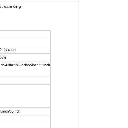
-ốt cảm ứng
 tùy chọn
byte
nch/43inch/49inch/55inch/65inch
55inch/65inch