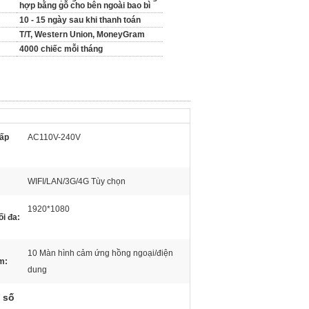
hợp bằng gỗ cho bên ngoài bao bì
10 - 15 ngày sau khi thanh toán
T/T, Western Union, MoneyGram
4000 chiếc mỗi tháng
ấp
AC110V-240V
WIFI/LAN/3G/4G Tùy chọn
1920*1080
ối đa:
10 Màn hình cảm ứng hồng ngoại/điện
m:
dung
 số