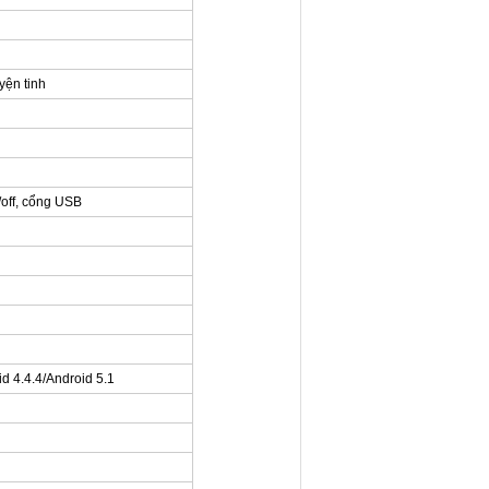
yện tinh
/off, cổng USB
 4.4.4/Android 5.1