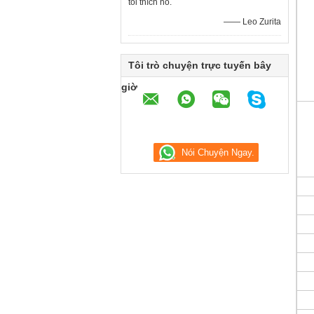
tôi thích nó.
—— Leo Zurita
Tôi trò chuyện trực tuyến bây
giờ