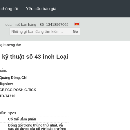
 chúng tôi
Yêu cầu báo giá
doanh số bán hàng：
86--13418567065
Go
oại tương tác
 kỹ thuật số 43 inch Loại
phẩm:
Quảng Đông, CN
Topview
CE,FCC,ROSH,C-TICK
TD-T4310
iểu:
1pcs
Có thể đàm phán
Đóng gói trong thùng thứ nhất, và
sau đó được gia cố với các trường