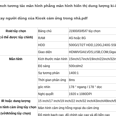
inch tương tác màn hình phẳng màn hình hiển thị dung lượng ki
tay người dùng của Kiosk cảm ứng trong nhà.pdf
Roid tùy chọn
Bảng chủ
J1900/I3/I5/I7 tùy chọn
có thể được tùy chỉnh)
RAM
4G hoặc 8G
HDD
500G/1T/2T HDD,120G,240G SSD
Giao diện
HDMI/VGA/LVDS,USB,COM,Giga
Màn hình
Kích thước màn hình
15inch/17inch/19inch/22inch/32i
Độ sáng
500cd/m2
Sự tương phản
1400:1
Thời gian phản ứng
8ms
góc nhìn
178 ° ngang / 178 ° dọc
Nghị quyết
1920 x 1080DPI
IR hoặc dung lượng
15 inch/17 inch/19 inch/22 inch/
32 inch/43inch/49inch/
n hình cảm ứng tùy chọn
Màn hình cảm ứng hồng ngoại đa cảm ứng
(với/không tùy chọn)
Độ minh bạch cao, độ chính xác cao và độ bền cao