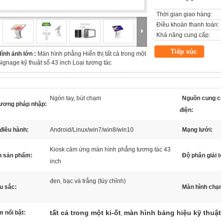
Thời gian giao hàng:
Điều khoản thanh toán:
Khả năng cung cấp:
Tiếp xúc
ình ảnh lớn :
Màn hình phẳng Hiển thị tất cả trong một
ignage kỹ thuật số 43 inch Loại tương tác
Ngón tay, bút chạm
Nguồn cung c
ương pháp nhập:
điện:
điều hành:
Android/Linux/win7/win8/win10
Mạng lưới:
Kiosk cảm ứng màn hình phẳng tương tác 43
n sản phẩm:
Độ phân giải t
inch
đen, bạc và trắng (tùy chỉnh)
u sắc:
Màn hình chạ
tất cả trong một ki-ốt
màn hình bảng hiệu kỹ thuật
 nổi bật:
,