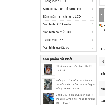
Tường video LCD
Signage kỹ thuật số tương tác
Bảng màn hình cảm ứng LCD
Màn hình LCD kéo dài
H
S
Màn hình ba chiều 3D
Tường video 4K
Màn hình tựa đầu xe
Ph
Sản phẩm tốt nhất
hệ 
4K tất cả trong một bảng hiệu kỹ
thuật số
Tê
Thông tin tuân thủ Kiosk kiểm tra
với điều chỉnh chiều cao tự động và
kiểu giao diện D-Sub
Mà
Bảng điều khiển BOE Biển báo kỹ
thuật số đứng 6ms Thông tin tương
Làm
tác IR PCAP