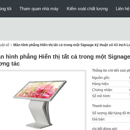
ng tôi
Tham quan nhà máy
Kiểm soát chất lượng
Liên hệ
uật số
Màn hình phẳng Hiển thị tất cả trong một Signage kỹ thuật số 43 inch L
n hình phẳng Hiển thị tất cả trong một Signage
ơng tác
Thông tin chi tiết sản 
Nguồn gốc:
Hàng hiệu:
Chứng nhận:
Số mô hình:
Thanh toán:
Số lượng đặt hàng tối th
Giá bán:
chi tiết đóng gói: