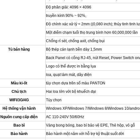
Độ phân giải: 4096 × 4096
truyền kính:90% ~ 92%,
Độ chính xác xử lý < 2mm ((0,080 inch); thủy tinh tinh lu
Một điểm chạm tuổi thọ trung bình hơn 60,000,000 lần
Chống rỉ sét, chống axit, chống bụi
Tủ bán hàng
Bộ thép cán lạnh bền dày 1,5mm
Back Panel có cổng RJ-45, nút Reset, Power Switch on
Logo có thể được in bằng lụa
loa, quạt làm mát, dây điện
Màu ki-ốt
tùy chọn dựa trên số màu PANTON
Chủ tịch
Hai loa lớn với bộ khuếch đại
WIFI/3G/4G
Tùy chọn
Hệ thống vận hành
Windows XP/Windows 7/Windows 8/Windows 10/android
Nguồn cung cấp điện
AC 110-240V 50/60Hz
Bao bì
Vàng bong bóng, bao bì bảo vệ EPE, Thẻ hộp, vỏ gỗ
Bảo hành
Bảo hành một năm với hỗ trợ kỹ thuật suốt đời