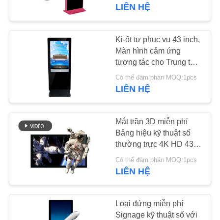
THAM
LIÊN HỆ
QUAN
NHÀ
Ki-ốt tự phục vụ 43 inch,
74
MÁY
Màn hình cảm ứng
Bảng hiệu kỹ thuật
tương tác cho Trung tâm
mua sắm
số ngoài trời
Có thể đàm phán MOQ:1pcs
KIỂM
LIÊN HỆ
SOÁT
CHẤT
Mắt trần 3D miễn phí
LƯỢNG
Bảng hiệu kỹ thuật số
thường trực 4K HD 43
31
"Loại treo tường
Có thể đàm phán MOQ:1pcs
LIÊN
Bảng hiệu kỹ thuật
LIÊN HỆ
HỆ
số thường trực
CHÚNG
Loại đứng miễn phí
TÔI
Signage kỹ thuật số với