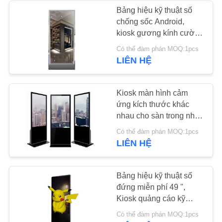
PRIVACY
Bảng hiệu kỹ thuật số
chống sốc Android,
POLICY
41
kiosk gương kính cường
Màn hình LCD trong
lực trong suốt cao
Có thể đàm phán MOQ:1pcs
LIÊN HỆ
suốt
Kiosk màn hình cảm
ứng kích thước khác
nhau cho sàn trong nhà
Loại đứng 43 inch
16
Có thể đàm phán MOQ:1pcs
LIÊN HỆ
Tường video LCD
Bảng hiệu kỹ thuật số
đứng miễn phí 49 ",
Kiosk quảng cáo kỹ
thuật số 3D Độ phân giải
Có thể đàm phán MOQ:1pcs
4k