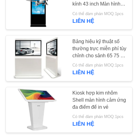
kính 43 inch Màn hình
3D miễn phí
TIN
Có thể đàm phán MOQ:1pcs
LIÊN HỆ
38
TỨC
Bảng hiệu kỹ thuật
Bảng hiệu kỹ thuật số
YÊU
số gắn trên tường
thường trực miễn phí tùy
CẦU
chỉnh cho sảnh 65 75 84
Inch Chống bụi
BÁO
Có thể đàm phán MOQ:1pcs
LIÊN HỆ
GIÁ
20
SƠ
Kiosk hợp kim nhôm
Kiosk màn hình cảm
Shell màn hình cảm ứng
ĐỒ
đa điểm để in vé
ứng LCD
TRANG
Có thể đàm phán MOQ:1pcs
WEB
LIÊN HỆ