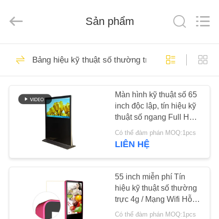
-
2026
Shenzhen
Sản phẩm
Topview
Display
Technology
Co.,Ltd.
All
TRANG
40
Rights
Reserved.
Bảng hiệu kỹ thuật số thường trực
CHỦ
Tất cả trong một
Signage kỹ thuật số
Màn hình kỹ thuật số 65
CÁC
inch độc lập, tín hiệu kỹ
SẢN
thuật số ngang Full HD
PHẨM
1080p
Có thể đàm phán MOQ:1pcs
LIÊN HỆ
65
VỀ
Bảng hiệu kỹ thuật
CHÚNG
55 inch miễn phí Tín
hiệu kỹ thuật số thường
TÔI
số trong nhà
trực 4g / Mạng Wifi Hỗ
trợ Màu tùy chọn
Có thể đàm phán MOQ:1pcs