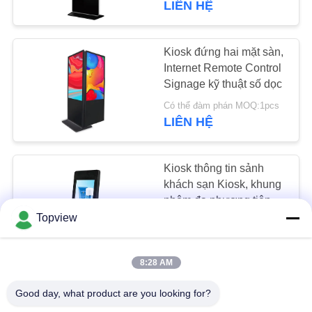
LIÊN HỆ
47
Signage kỹ thuật số
Kiosk đứng hai mặt sàn,
Internet Remote Control
tương tác
Signage kỹ thuật số dọc
Có thể đàm phán MOQ:1pcs
LIÊN HỆ
Kiosk thông tin sảnh
26
khách sạn Kiosk, khung
Bảng màn hình cảm
nhôm đa ​​phương tiện
tương tác kiosk
Topview
ứng LCD
Có thể đàm phán MOQ:1pcs
LIÊN HỆ
8:28 AM
Màn hình kép Signage
Good day, what product are you looking for?
kỹ thuật số miễn phí với