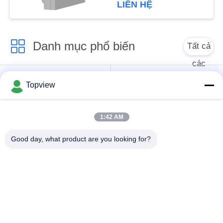
LIÊN HỆ
PRIVACY
POLICY
Danh mục phổ biến
Tất cả
các
Tất cả trong một
Bảng hiệu kỹ thuật số
Topview
Signage kỹ thuật số
trong nhà
1:42 AM
Bảng hiệu kỹ thuật số
Bảng hiệu kỹ thuật số
ngoài trời
thường trực
Good day, what product are you looking for?
Bảng hiệu kỹ thuật số
Kiosk màn hình cảm
gắn trên tường
ứng LCD
Màn hình LCD trong
Tường video LCD
suốt