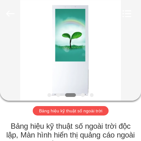
-
2026
Shenzhen
Topview
Display
Technology
Co.,Ltd.
All
TRANG
Rights
Reserved.
CHỦ
CÁC
SẢN
PHẨM
VỀ
Bảng hiệu kỹ thuật số ngoài trời
CHÚNG
TÔI
Bảng hiệu kỹ thuật số ngoài trời độc
lập, Màn hình hiển thị quảng cáo ngoài