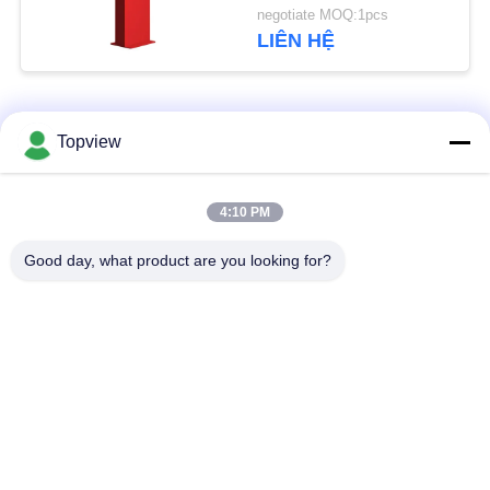
mát, màn hình LCD độ
PRIVACY
negotiate MOQ:1pcs
sáng cao
LIÊN HỆ
POLICY
Danh mục phổ biến
Tất cả
Topview
các
Tất cả trong một
Bảng hiệu kỹ thuật số
4:10 PM
Signage kỹ thuật số
trong nhà
Good day, what product are you looking for?
Bảng hiệu kỹ thuật số
Bảng hiệu kỹ thuật số
ngoài trời
thường trực
Bảng hiệu kỹ thuật số
Kiosk màn hình cảm
gắn trên tường
ứng LCD
Màn hình LCD trong
Tường video LCD