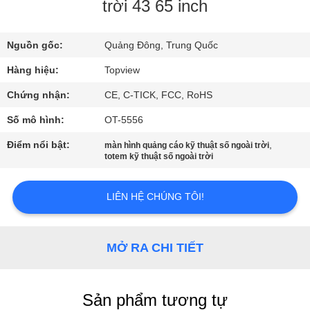
THAM
trời 43 65 inch
QUAN
Nguồn gốc:
Quảng Đông, Trung Quốc
NHÀ
Hàng hiệu:
Topview
MÁY
Chứng nhận:
CE, C-TICK, FCC, RoHS
KIỂM
Số mô hình:
OT-5556
SOÁT
Điểm nổi bật:
,
màn hình quảng cáo kỹ thuật số ngoài trời
totem kỹ thuật số ngoài trời
CHẤT
LƯỢNG
LIÊN HỆ CHÚNG TÔI!
LIÊN
MỞ RA CHI TIẾT
HỆ
CHÚNG
TÔI
Sản phẩm tương tự