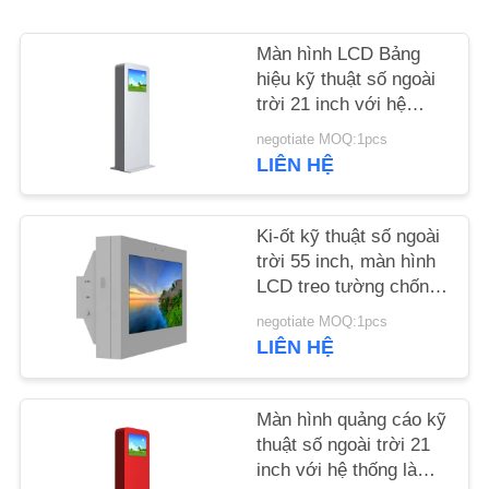
TIN
Màn hình LCD Bảng
hiệu kỹ thuật số ngoài
TỨC
trời 21 inch với hệ
thống làm mát Chống
negotiate MOQ:1pcs
YÊU
phá hoại
LIÊN HỆ
CẦU
BÁO
Ki-ốt kỹ thuật số ngoài
GIÁ
trời 55 inch, màn hình
LCD treo tường chống
nước Ip55
negotiate MOQ:1pcs
SƠ
LIÊN HỆ
ĐỒ
TRANG
Màn hình quảng cáo kỹ
WEB
thuật số ngoài trời 21
inch với hệ thống làm