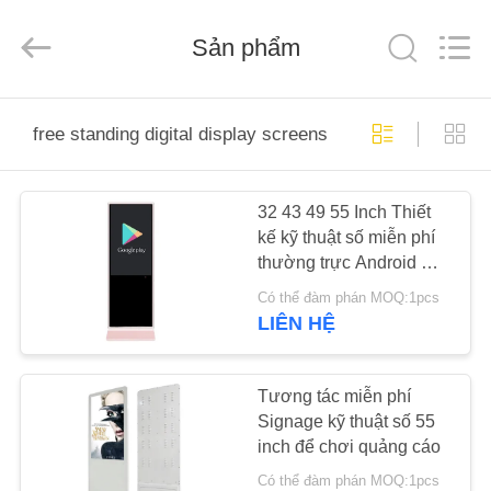
-
2025
Shenzhen
Sản phẩm
Topview
Display
Technology
Co.,Ltd.
All
TRANG
Rights
Reserved.
free standing digital display screens
CHỦ
32 43 49 55 Inch Thiết
CÁC
kế kỹ thuật số miễn phí
SẢN
thường trực Android All
PHẨM
In One Design
Có thể đàm phán MOQ:1pcs
LIÊN HỆ
VỀ
CHÚNG
Tương tác miễn phí
Signage kỹ thuật số 55
TÔI
inch để chơi quảng cáo
Có thể đàm phán MOQ:1pcs