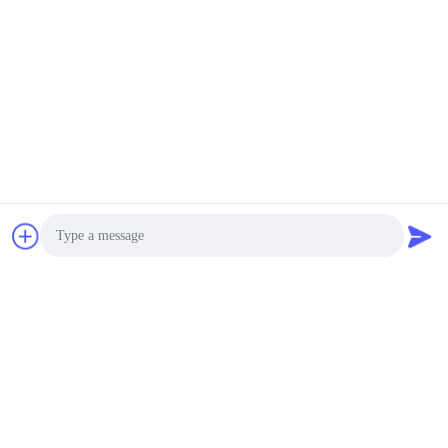
Có thể đàm phán MOQ:1pcs
LIÊN HỆ
Kiosk tự phục vụ màn
hình cảm ứng trong nhà
có đế miễn phí 43 inch
với máy quét QR
Có thể đàm phán MOQ:1 cái
LIÊN HỆ
HD 1080p 65 "Bảng
hiệu kỹ thuật số ngang
đứng miễn phí 500cd /
Photo
m2
Có thể đàm phán MOQ:1 cái
LIÊN HỆ
Video Call
Audio Call