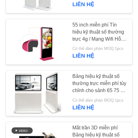
THAM
LIÊN HỆ
QUAN
NHÀ
55 inch miễn phí Tín
MÁY
hiệu kỹ thuật số thường
trực 4g / Mạng Wifi Hỗ
trợ Màu tùy chọn
Có thể đàm phán MOQ:1pcs
KIỂM
LIÊN HỆ
SOÁT
CHẤT
Bảng hiệu kỹ thuật số
LƯỢNG
thường trực miễn phí tùy
chỉnh cho sảnh 65 75 84
Inch Chống bụi
Có thể đàm phán MOQ:1pcs
LIÊN
LIÊN HỆ
HỆ
CHÚNG
Mắt trần 3D miễn phí
TÔI
Bảng hiệu kỹ thuật số