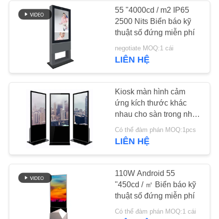
PRIVACY
55 "4000cd / m2 IP65
2500 Nits Biển báo kỹ
POLICY
thuật số đứng miễn phí
negotiate MOQ:1 cái
LIÊN HỆ
Kiosk màn hình cảm
ứng kích thước khác
nhau cho sàn trong nhà
Loại đứng 43 inch
Có thể đàm phán MOQ:1pcs
LIÊN HỆ
110W Android 55
"450cd / ㎡ Biển báo kỹ
thuật số đứng miễn phí
Có thể đàm phán MOQ:1 cái