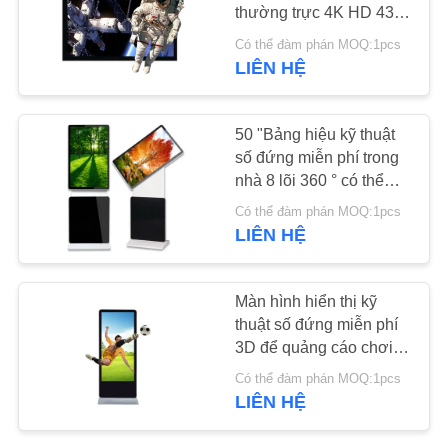
thường trực 4K HD 43
"Loại treo tường
TIN
Có thể đàm phán MOQ:1pcs
LIÊN HỆ
TỨC
50 "Bảng hiệu kỹ thuật
YÊU
số đứng miễn phí trong
CẦU
nhà 8 lõi 360 ° có thể
xoay cho cửa hàng
BÁO
Có thể đàm phán MOQ:1pcs
LIÊN HỆ
GIÁ
SƠ
Màn hình hiển thị kỹ
thuật số đứng miễn phí
ĐỒ
3D để quảng cáo chơi
TRANG
tất cả trong một thiết kế
Có thể đàm phán MOQ:1pcs
WEB
LIÊN HỆ