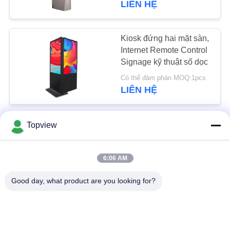
LIÊN HỆ
Kiosk đứng hai mặt sàn,
Internet Remote Control
Signage kỹ thuật số dọc
Có thể đàm phán MOQ:1pcs
LIÊN HỆ
400cd / m2 43 inch Bảng
Topview
hiệu kỹ thuật số đứng
miễn phí 1920x1080
6:06 AM
Có thể đàm phán MOQ:1 cái
LIÊN HỆ
Good day, what product are you looking for?
43 inch-65 inch tự do
đứng Digital Signage