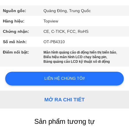
THAM
QUAN
Nguồn gốc:
Quảng Đông, Trung Quốc
NHÀ
Hàng hiệu:
Topview
MÁY
Chứng nhận:
CE, C-TICK, FCC, RoHS
Số mô hình:
OT-PB4310
KIỂM
Điểm nổi bật:
,
Màn hình quảng cáo di động hiển thị biển báo
,
SOÁT
Biểu hiệu màn hình LCD chạy bằng pin
Bảng quảng cáo LCD kỹ thuật số di động
CHẤT
LƯỢNG
LIÊN HỆ CHÚNG TÔI!
LIÊN
MỞ RA CHI TIẾT
HỆ
CHÚNG
Sản phẩm tương tự
TÔI