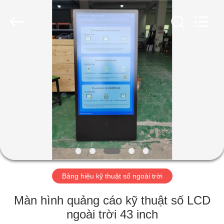
-
2026
Shenzhen
Topview
Display
Technology
Co.,Ltd.
All
TRANG
Rights
Reserved.
CHỦ
CÁC
SẢN
PHẨM
VỀ
Bảng hiệu kỹ thuật số ngoài trời
CHÚNG
TÔI
Màn hình quảng cáo kỹ thuật số LCD
ngoài trời 43 inch