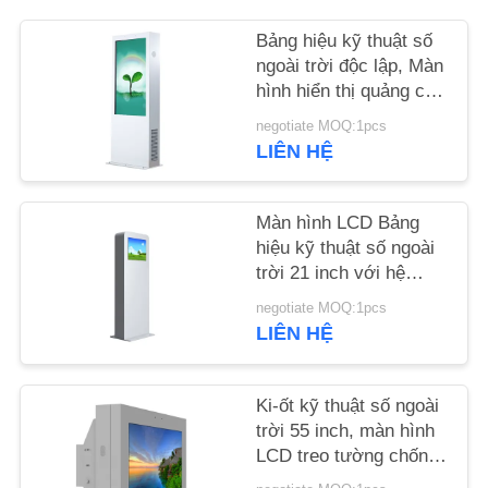
Bảng hiệu kỹ thuật số
TIN
ngoài trời độc lập, Màn
TỨC
hình hiển thị quảng cáo
ngoài trời 43 65 inch
negotiate MOQ:1pcs
YÊU
LIÊN HỆ
CẦU
BÁO
Màn hình LCD Bảng
hiệu kỹ thuật số ngoài
GIÁ
trời 21 inch với hệ
thống làm mát Chống
negotiate MOQ:1pcs
phá hoại
SƠ
LIÊN HỆ
ĐỒ
TRANG
Ki-ốt kỹ thuật số ngoài
trời 55 inch, màn hình
WEB
LCD treo tường chống
nước Ip55