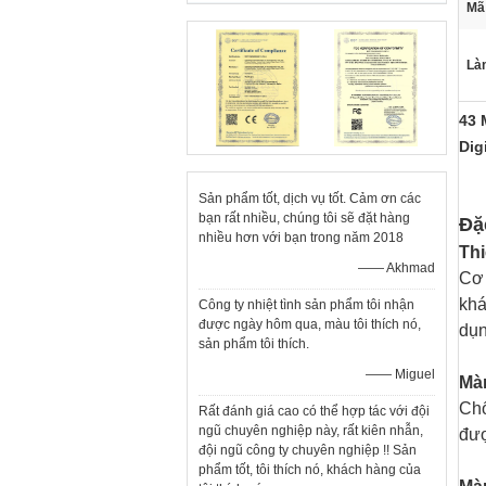
Mã
Làm
43 
Dig
Sản phẩm tốt, dịch vụ tốt. Cảm ơn các
bạn rất nhiều, chúng tôi sẽ đặt hàng
Đặ
nhiều hơn với bạn trong năm 2018
Thi
—— Akhmad
Cơ 
khá
Công ty nhiệt tình sản phẩm tôi nhận
được ngày hôm qua, màu tôi thích nó,
dụn
sản phẩm tôi thích.
—— Miguel
Màn
Chố
Rất đánh giá cao có thể hợp tác với đội
ngũ chuyên nghiệp này, rất kiên nhẫn,
đượ
đội ngũ công ty chuyên nghiệp !! Sản
phẩm tốt, tôi thích nó, khách hàng của