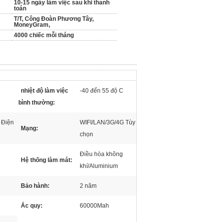
10-15 ngày làm việc sau khi thanh
toán
T/T, Công Đoàn Phương Tây,
MoneyGram,
4000 chiếc mỗi tháng
nhiệt độ làm việc
-40 đến 55 độ C
bình thường:
 Điện
WIFI/LAN/3G/4G Tùy
Mạng:
chọn
Điều hòa không
Hệ thống làm mát:
khí/Aluminium
Bảo hành:
2 năm
Ắc quy:
60000Mah