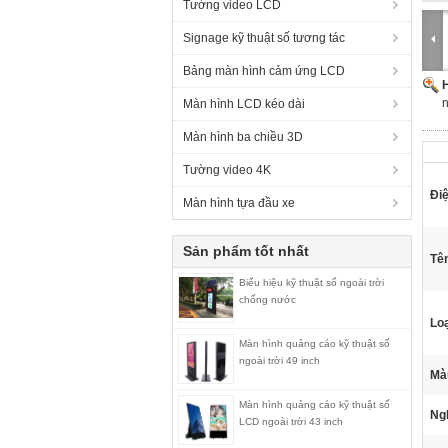
Tường video LCD
Signage kỹ thuật số tương tác
Bảng màn hình cảm ứng LCD
H
n
Màn hình LCD kéo dài
Màn hình ba chiều 3D
Tường video 4K
Điệ
Màn hình tựa đầu xe
Sản phẩm tốt nhất
Tê
Biểu hiệu kỹ thuật số ngoài trời
chống nước
Loạ
Màn hình quảng cáo kỹ thuật số
ngoài trời 49 inch
Mà
Màn hình quảng cáo kỹ thuật số
Ngh
LCD ngoài trời 43 inch