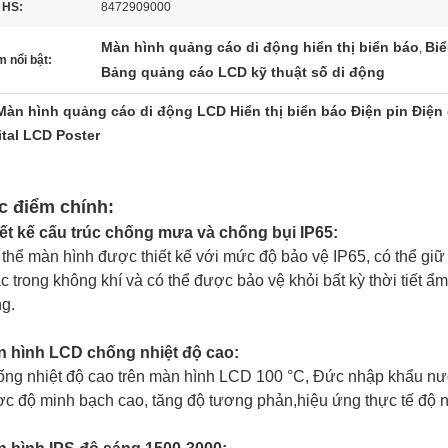
 HS:
8472909000
Màn hình quảng cáo di động hiển thị biển báo
Biể
,
 nổi bật:
Bảng quảng cáo LCD kỹ thuật số di động
Màn hình quảng cáo di động LCD Hiển thị biển báo Điện pin Điện
ital LCD Poster
c điểm chính:
ết kế cấu trúc chống mưa và chống bụi IP65:
thể màn hình được thiết kế với mức độ bảo vệ IP65, có thể gi
c trong không khí và có thể được bảo vệ khỏi bất kỳ thời tiết 
g.
 hình LCD chống nhiệt độ cao:
ng nhiệt độ cao trên màn hình LCD 100 °C, Đức nhập khẩu nướ
c độ minh bạch cao, tăng độ tương phản,hiệu ứng thực tế độ n