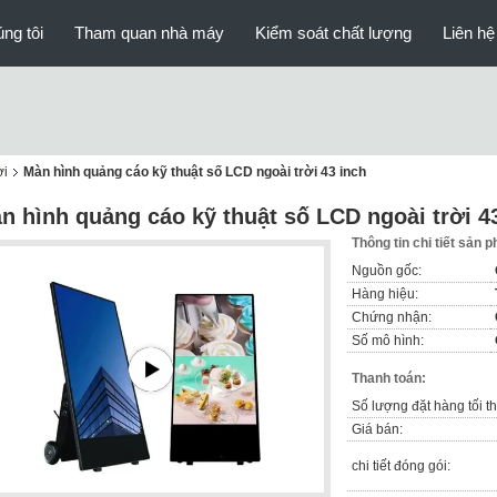
ng tôi
Tham quan nhà máy
Kiểm soát chất lượng
Liên hệ
ời
Màn hình quảng cáo kỹ thuật số LCD ngoài trời 43 inch
n hình quảng cáo kỹ thuật số LCD ngoài trời 4
Thông tin chi tiết sản 
Nguồn gốc:
Hàng hiệu:
Chứng nhận:
Số mô hình:
Thanh toán:
Số lượng đặt hàng tối th
Giá bán:
chi tiết đóng gói: