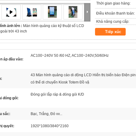
Thời gian giao hàng:
Điều khoản thanh toán:
Khả năng cung cấp:
ình ảnh lớn :
Màn hình quảng cáo kỹ thuật số LCD
goài trời 43 inch
Tiếp xúc
AC100~240V 50 /60 HZ, AC100~240V,50/60Hz
n áp đầu vào:
43 Màn hình quảng cáo di động LCD Hiển thị biển báo Điện pin
n:
có thể di chuyển Kiosk Totem Đồ vặ
Đóng gói lắp ráp & đóng gói K/D
i đóng gói:
u sắc:
Bạc, Trắng, Đỏ vv...
ị quyết:
1920*1080/3840*2160