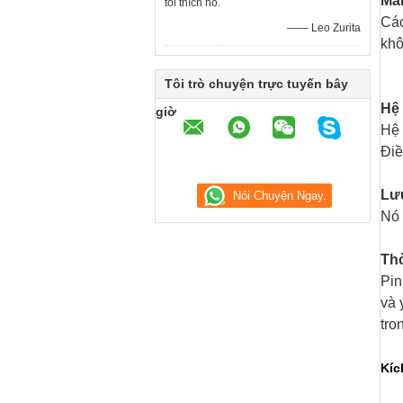
Màn
tôi thích nó.
Các
—— Leo Zurita
khô
Tôi trò chuyện trực tuyến bây
Hệ 
giờ
Hệ 
Điề
Lưu
Nó 
Thờ
Pin
và 
tro
Kíc