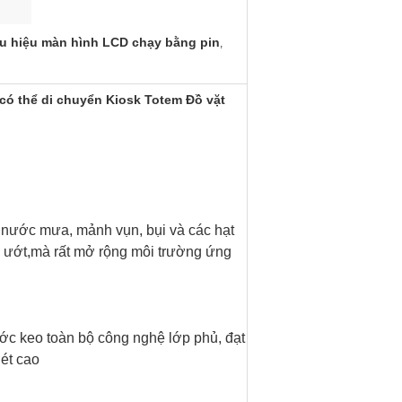
u hiệu màn hình LCD chạy bằng pin
,
 có thể di chuyển Kiosk Totem Đồ vặt
ữ nước mưa, mảnh vụn, bụi và các hạt
ẩm ướt,mà rất mở rộng môi trường ứng
c keo toàn bộ công nghệ lớp phủ, đạt
ét cao