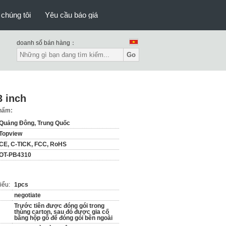
 chúng tôi
Yêu cầu báo giá
doanh số bán hàng：
Go
3 inch
phẩm:
Quảng Đông, Trung Quốc
Topview
CE, C-TICK, FCC, RoHS
OT-PB4310
iểu:
1pcs
negotiate
Trước tiên được đóng gói trong
thùng carton, sau đó được gia cố
bằng hộp gỗ để đóng gói bên ngoài