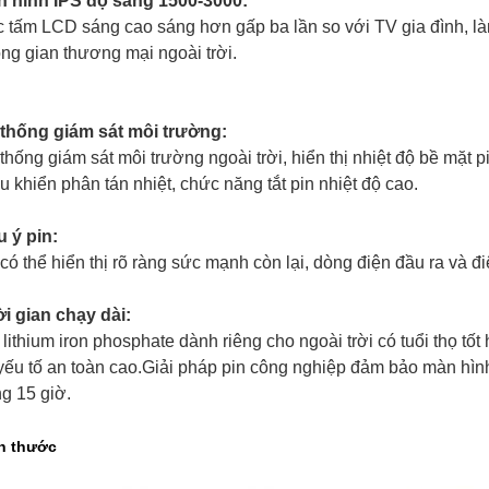
 hình IPS độ sáng 1500-3000:
 tấm LCD sáng cao sáng hơn gấp ba lần so với TV gia đình, làm
ng gian thương mại ngoài trời.
thống giám sát môi trường:
thống giám sát môi trường ngoài trời, hiển thị nhiệt độ bề mặt p
u khiển phân tán nhiệt, chức năng tắt pin nhiệt độ cao.
 ý pin:
có thể hiển thị rõ ràng sức mạnh còn lại, dòng điện đầu ra và đi
i gian chạy dài:
 lithium iron phosphate dành riêng cho ngoài trời có tuổi thọ t
yếu tố an toàn cao.Giải pháp pin công nghiệp đảm bảo màn hình 
ng 15 giờ.
h thước