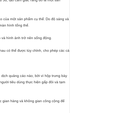
u 3d, tạo cảm giác rằng đó là một sản
áo của một sản phẩm cụ thể.
Do độ sáng và
màn hình tổng thể.
o và hình ảnh trở nên sống động.
nhau có thể được tùy chỉnh, cho phép các cá
n dịch quảng cáo nào, bởi vì hộp trưng bày
gười tiêu dùng thực hiện gấp đôi và tạm
c gian hàng và không gian công cộng để