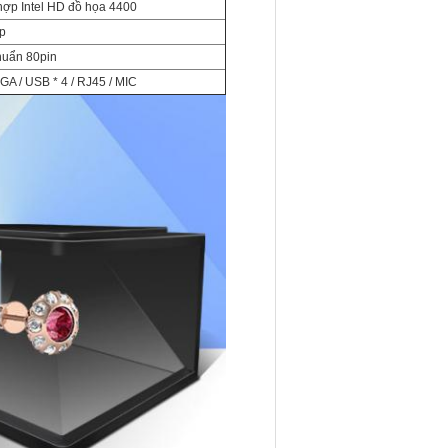
 hợp Intel HD đồ họa 4400
p
huẩn 80pin
GA / USB * 4 / RJ45 / MIC