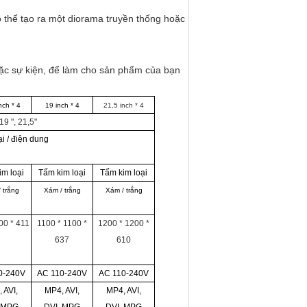
ó thể tạo ra một diorama truyền thống hoặc
ặc sự kiện, để làm cho sản phẩm của bạn
nch * 4
19
inch * 4
21,5 inch * 4
 19 ", 21,5"
 / điện dung
im loại
Tấm kim loại
Tấm kim loại
 trắng
Xám / trắng
Xám / trắng
00 * 411
1100 * 1100 *
1200 * 1200 *
637
610
0-240V
AC 110-240V
AC 110-240V
 AVI,
MP4, AVI,
MP4, AVI,