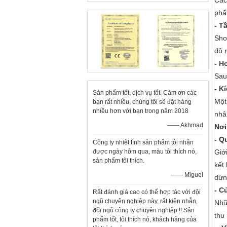
Các
phẩ
- T
Sho
độ 
- H
Sau
- K
Sản phẩm tốt, dịch vụ tốt. Cảm ơn các
Một
bạn rất nhiều, chúng tôi sẽ đặt hàng
nhiều hơn với bạn trong năm 2018
nhâ
—— Akhmad
Nơi
- Q
Công ty nhiệt tình sản phẩm tôi nhận
được ngày hôm qua, màu tôi thích nó,
Giớ
sản phẩm tôi thích.
kết
—— Miguel
dừn
- C
Rất đánh giá cao có thể hợp tác với đội
ngũ chuyên nghiệp này, rất kiên nhẫn,
Nhữ
đội ngũ công ty chuyên nghiệp !! Sản
thu
phẩm tốt, tôi thích nó, khách hàng của