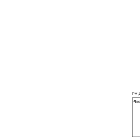
PHỤ
Phiê