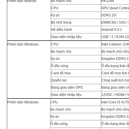
Phiên bản android
Bo mạch chủ
RK3288
CPU
GPU Quad Cortex-
Ký ức
DDR3 2G
Bộ nhớ trong
EMMC8G / 16G / 3
Hệ điều hành
Android 6.0.1
Giao diện nhập liệu
USB * 2 / RJ45 (G
Phiên bản Windows
CPU
Intel Celeron J19
Bo mạch chủ
Bo mạch chủ côn
Ký ức
Kingston DDR3 
Ổ đĩa cứng
Ổ đĩa trạng thái 
Card đồ họa
Card đồ họa tích
Quyền lực
Công suất tích h
Bảng giao diện OPS
Bảng giao diện c
Giao diện nhập liệu
12VDC / HDMI / V
Phiên bản Windows
CPU
Intel Core I3 4170
Bo mạch chủ
Bo mạch chủ côn
Ký ức
Kingston DDR3 1
Ổ đĩa cứng
Ổ đĩa trạng thái 