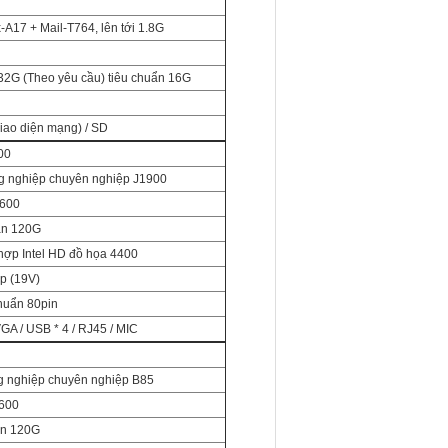
A17 + Mail-T764, lên tới 1.8G
2G (Theo yêu cầu) tiêu chuẩn 16G
iao diện mạng) / SD
00
g nghiệp chuyên nghiệp J1900
1600
rắn 120G
 hợp Intel HD đồ họa 4400
ợp (19V)
huẩn 80pin
GA / USB * 4 / RJ45 / MIC
g nghiệp chuyên nghiệp B85
600
rắn 120G