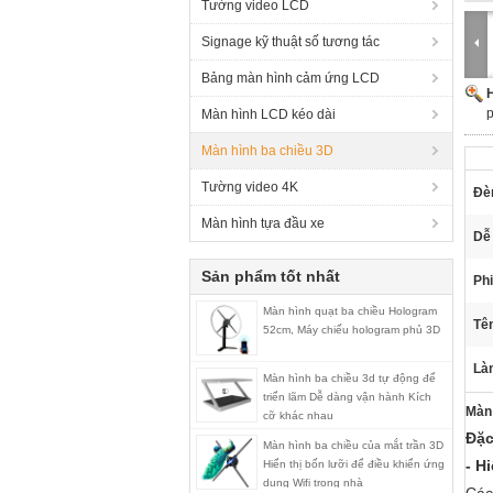
Tường video LCD
Signage kỹ thuật số tương tác
Bảng màn hình cảm ứng LCD
H
p
Màn hình LCD kéo dài
Màn hình ba chiều 3D
Tường video 4K
Đè
Màn hình tựa đầu xe
Dễ 
Sản phẩm tốt nhất
Phi
Màn hình quạt ba chiều Hologram
Tê
52cm, Máy chiếu hologram phủ 3D
Làm
Màn hình ba chiều 3d tự động để
triển lãm Dễ dàng vận hành Kích
Màn 
cỡ khác nhau
Đặc
Màn hình ba chiều của mắt trần 3D
- H
Hiển thị bốn lưỡi để điều khiển ứng
dụng Wifi trong nhà