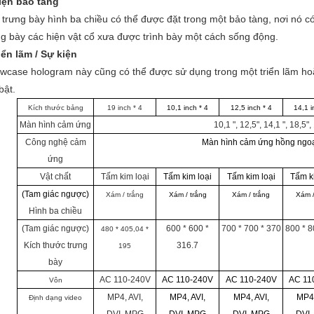
Viện bảo tàng
 trưng bày hình ba chiều có thể được đặt trong một bảo tàng, nơi nó c
ng bày các hiện vật cổ xưa được trình bày một cách sống động.
riển lãm / Sự kiện
wcase hologram này cũng có thể được sử dụng trong một triển lãm ho
bật.
Kích thước bảng
19 inch * 4
10,1
inch * 4
12,5
inch * 4
14,1
i
Màn hình cảm ứng
10,1 ", 12,5", 14,1 ", 18,5",
Công nghệ cảm
Màn hình cảm ứng hồng ngoại
ứng
Vật chất
Tấm kim loại
Tấm kim loại
Tấm kim loại
Tấm k
(Tam giác ngược)
Xám / trắng
Xám / trắng
Xám / trắng
Xám /
Hình ba chiều
(Tam giác ngược)
600 * 600 *
700 * 700 * 370
800 * 8
480 * 405,04 *
Kích thước trưng
316.7
195
bày
AC 110-240V
AC 110-240V
AC 110-240V
AC 11
Vôn
MP4, AVI,
MP4, AVI,
MP4, AVI,
MP4,
Định dạng video