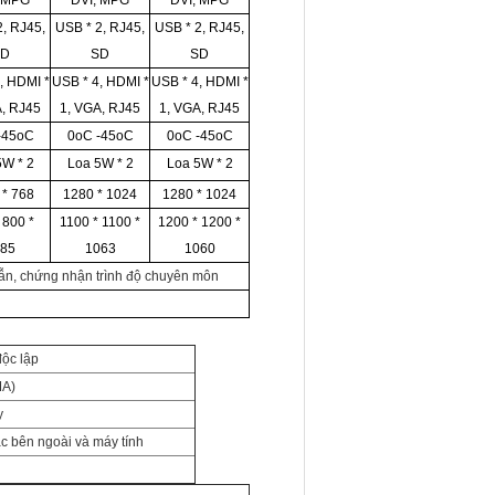
, MPG
DVI, MPG
DVI, MPG
2, RJ45,
USB * 2, RJ45,
USB * 2, RJ45,
SD
SD
SD
4, HDMI *
USB
* 4, HDMI *
USB
* 4, HDMI *
A, RJ45
1, VGA, RJ45
1, VGA, RJ45
-45oC
0oC -45oC
0oC -45oC
5W * 2
Loa 5W * 2
Loa 5W * 2
 * 768
1280 * 1024
1280 * 1024
 800 *
1100 * 1100 *
1200 * 1200 *
185
1063
1060
dẫn, chứng nhận trình độ chuyên môn
ộc lập
MA)
y
c bên ngoài và máy tính