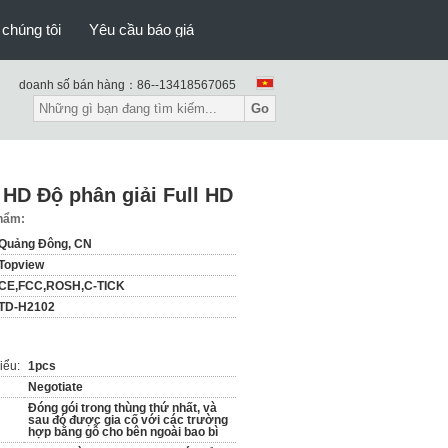
 chúng tôi
Yêu cầu báo giá
doanh số bán hàng：
86--13418567065
Go
l HD Độ phân giải Full HD
phẩm:
Quảng Đông, CN
Topview
CE,FCC,ROSH,C-TICK
TD-H2102
iểu:
1pcs
Negotiate
Đóng gói trong thùng thứ nhất, và
sau đó được gia cố với các trường
hợp bằng gỗ cho bên ngoài bao bì