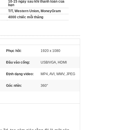
10-15 ngày sau khi thanh toán của
bạn
T/T, Western Union, MoneyGram
4000 chiếc mỗi tháng
Phục hồi:
1920 x 1080
Đầu vào cổng:
USB/VGA, HDMI
Định dạng video:
MP4, AVI, WMV, JPEG
Góc nhìn:
360°