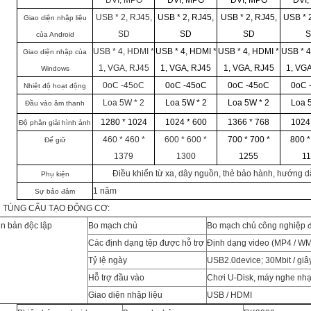
DVI, MPG
DVI, MPG
DVI, MPG
DVI
USB * 2, RJ45,
USB * 2, RJ45,
USB * 2, RJ45,
USB * 
Giao diện nhập liệu
SD
SD
SD
của Android
USB * 4, HDMI *
USB
* 4, HDMI *
USB
* 4, HDMI *
USB
* 
Giao diện nhập của
1, VGA, RJ45
1, VGA, RJ45
1, VGA, RJ45
1, VG
Windows
0oC -45oC
0oC -45oC
0oC -45oC
0oC 
Nhiệt độ hoạt động
Loa 5W * 2
Loa 5W * 2
Loa 5W * 2
Loa 
Đầu vào âm thanh
1280 * 1024
1024 * 600
1366 * 768
1024
Độ phân giải hình ảnh
460 * 460 *
600 * 600 *
700 * 700 *
800 *
Đế giữ
1379
1300
1255
1
Điều khiển từ xa, dây nguồn, thẻ bảo hành, hướng 
Phụ kiện
1 năm
Sự bảo đảm
 TÙNG CẤU TẠO ĐỘNG CƠ:
n bản độc lập
Bo mạch chủ
Bo mạch chủ công nghiệp đ
Các định dạng tệp được hỗ trợ
Định dạng video (MP4 / W
Tỷ lệ ngày
USB2.0device; 30Mbit / giâ
Hỗ trợ đầu vào
Chơi U-Disk, máy nghe nhạ
Giao diện nhập liệu
USB / HDMI