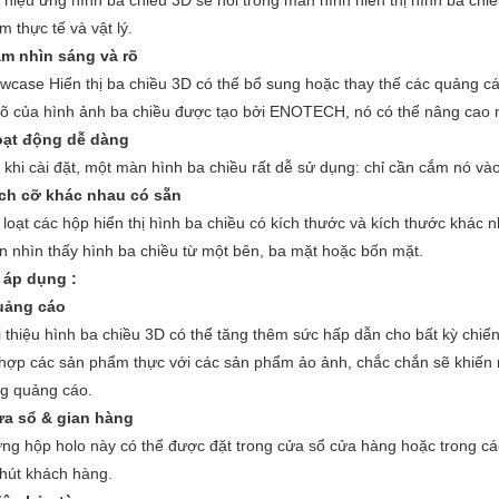
 hiệu ứng hình ba chiều 3D sẽ nổi trong màn hình hiển thị hình ba chiề
m thực tế và vật lý.
ầm nhìn sáng và rõ
wcase Hiển thị ba chiều 3D có thể bổ sung hoặc thay thế các quảng c
rõ của hình ảnh ba chiều được tạo bởi ENOTECH, nó có thể nâng cao 
oạt động dễ dàng
 khi cài đặt, một màn hình ba chiều rất dễ sử dụng: chỉ cần cắm nó và
ích cỡ khác nhau có sẵn
 loạt các hộp hiển thị hình ba chiều có kích thước và kích thước khác 
n nhìn thấy hình ba chiều từ một bên, ba mặt hoặc bốn mặt.
 áp dụng
:
uảng cáo
i thiệu hình ba chiều 3D có thể tăng thêm sức hấp dẫn cho bất kỳ chiế
 hợp các sản phẩm thực với các sản phẩm ảo ảnh, chắc chắn sẽ khiến n
g quảng cáo.
ửa sổ & gian hàng
ng hộp holo này có thể được đặt trong cửa sổ cửa hàng hoặc trong cá
 hút khách hàng.