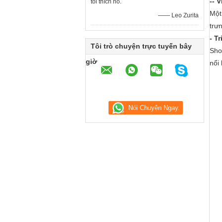
-- 
tôi thích nó.
Một
—— Leo Zurita
trư
- T
Tôi trò chuyện trực tuyến bây
Sho
giờ
nổi 