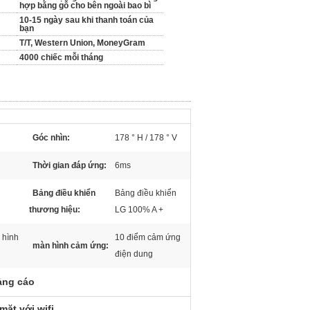
hợp bằng gỗ cho bên ngoài bao bì
10-15 ngày sau khi thanh toán của
bạn
T/T, Western Union, MoneyGram
4000 chiếc mỗi tháng
Góc nhìn:
178 ° H / 178 ° V
Thời gian đáp ứng:
6ms
Bảng điều khiển
Bảng điều khiển
thương hiệu:
LG 100% A +
 hình
10 điểm cảm ứng
màn hình cảm ứng:
điện dung
ảng cáo
mặt với wifi