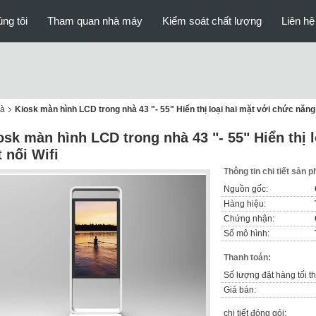
ng tôi
Tham quan nhà máy
Kiểm soát chất lượng
Liên hệ
hà
Kiosk màn hình LCD trong nhà 43 "- 55" Hiển thị loại hai mặt với chức năng 
osk màn hình LCD trong nhà 43 "- 55" Hiển thị 
t nối Wifi
Thông tin chi tiết sản 
Nguồn gốc:
Hàng hiệu:
Chứng nhận:
Số mô hình:
Thanh toán:
Số lượng đặt hàng tối th
Giá bán:
chi tiết đóng gói: