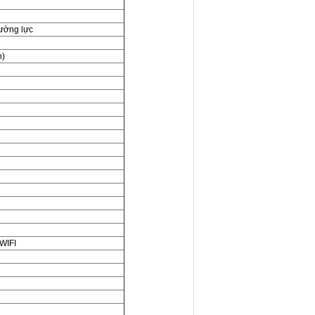
cường lực
h)
 WIFI