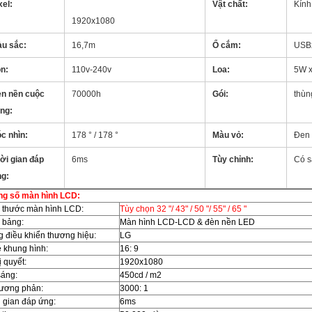
xel:
Biển báo kỹ thuật số LCD
Vật chất:
Kính
1920x1080
u sắc:
16,7m
Ổ cắm:
USBx
n:
110v-240v
Loa:
5W 
n nền cuộc
70000h
quảng cáo kỹ thuật số
Gói:
thùn
ng:
biển
c nhìn:
178 ° / 178 °
Màu vỏ:
Đen 
ời gian đáp
6ms
Tùy chỉnh:
Có s
g:
ng số màn hình LCD:
 thước màn hình LCD:
Tùy chọn 32 "/ 43" / 50 "/ 55" / 65 "
 bảng:
Màn hình LCD-LCD & đèn nền LED
 điều khiển thương hiệu:
LG
ệ khung hình:
16: 9
 quyết:
1920x1080
sáng:
450cd / m2
tương phản:
3000: 1
 gian đáp ứng:
6ms