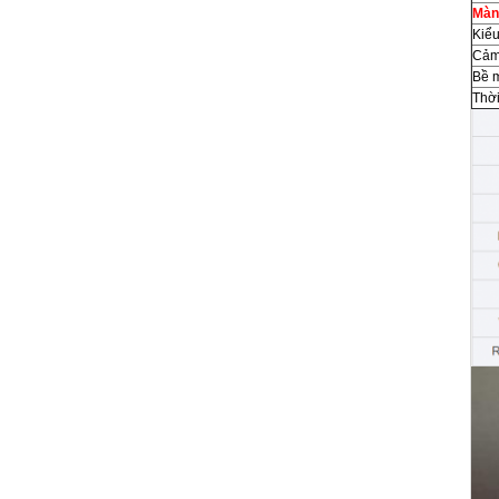
Màn
Kiể
Cảm
Bề 
Thời