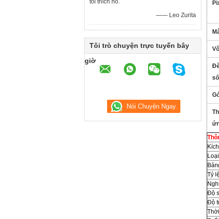
tôi thích nó.
Pi
—— Leo Zurita
Mà
Tôi trò chuyện trực tuyến bây
Vô
giờ
Đè
số
Gó
Th
ứn
Thô
Kích
Loại
Bảng
Tỷ l
Nghị
Độ 
Độ 
Thời