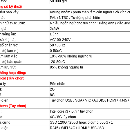
 thọ:
50.000 giờ
g số kỹ thuật:
liệu bao vây:
Khung nhôm / phun thép tấm cán nguội / Vỏ kính 
màu:
PAL / NTSC / Tự động phát hiện
n ngữ thực đơn:
Nhiều ngôn ngữ cho tùy chọn: Tiếng Anh (Mặc địn
 giả:
2x5W
 tiếng ồn:
Đúng
số điện áp:
AC100-240V
số chân trời:
50 / 60Hz
t độ làm việc:
0-50oC
m làm việc:
10% -90% không ngưng tụ
t độ bảo quản:
-20-80oC
m lưu trữ:
85% không ngưng tụ
hống hoạt động:
oid (Tùy chọn)
ử lý:
Bốn nhân
:
2G
:
8G
 diện:
Tùy chọn USB / VGA / MIC / AUDIO / HDMI / RJ45 /
dows (Tùy chọn)
:
Intel core i3 / i5 / i7 tùy chọn
c:
4G / 8G tùy chọn
a cứng:
SSD 120G / 256G hoặc ổ cứng 500G / 1T
 diện:
RJ45 / WIFI / 4G / HDMI / USB / SD