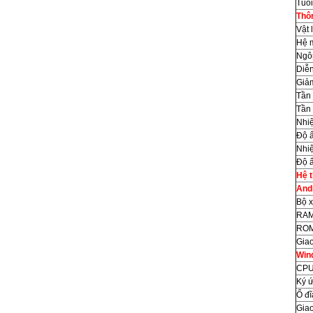
Tuổi
Thôn
Vật 
Hệ 
Ngô
Diễn
Giảm
Tần 
Tần 
Nhiệ
Độ ẩ
Nhiệ
Độ ẩ
Hệ t
Andr
Bộ x
RAM
ROM
Giao
Win
CPU
Ký ứ
Ổ đĩ
Giao