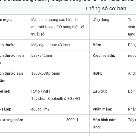
Thông số cơ bản
n mục:
Màn hình quảng cáo hiển thị
Ứng dụng:
Trun
android kiosk LCD bảng hiệu kỹ
sinh
thuật số
tàng 
ch thước:
Máy nghe nhạc 43 inch
Màn:
Bảng
ch thước hiển
529x941mm
Kiểu hiển thị:
ngườ
:
ch thước sản
1800x638x45mm
HĐH:
Andr
hẩm:
ternet:
RJ45 / WIFI
Lưu trữ:
Bộ 
Tùy chọn Bluetooth & 3G / 4G
 sáng:
400cd / m2
Phần mềm:
Phần
 tương phản:
Màn hình kỹ thuật số
3000: 1
Màn hình cảm
Tùy 
ứng: