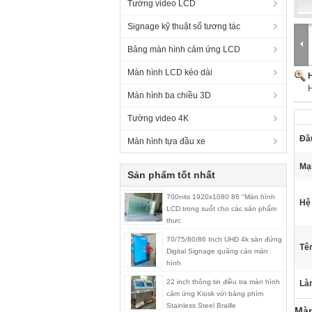
Tường video LCD
Signage kỹ thuật số tương tác
Bảng màn hình cảm ứng LCD
Màn hình LCD kéo dài
H
H
Màn hình ba chiều 3D
Tường video 4K
Đầ
Màn hình tựa đầu xe
Mạ
Sản phẩm tốt nhất
700nits 1920x1080 86 "Màn hình
Hệ 
LCD trong suốt cho các sản phẩm
thực
70/75/80/86 Inch UHD 4k sàn đứng
Tê
Digital Signage quảng cáo màn
hình
22 inch thông tin điều tra màn hình
Làm
cảm ứng Kiosk với bảng phím
Stainless Steel Braille
Màn