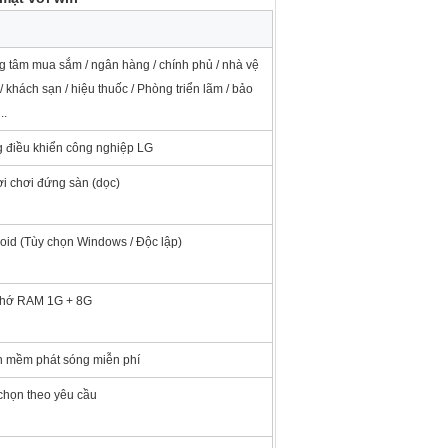
g tâm mua sắm / ngân hàng / chính phủ / nhà vệ
 / khách sạn / hiệu thuốc / Phòng triển lãm / bảo
..
 điều khiển công nghiệp LG
i chơi đứng sàn (dọc)
oid (Tùy chọn Windows / Độc lập)
nhớ RAM 1G + 8G
 mềm phát sóng miễn phí
chọn theo yêu cầu