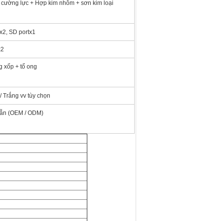
 cường lực + Hợp kim nhôm + sơn kim loại
2, SD portx1
x2
g xốp + tổ ong
/ Trắng vv tùy chọn
ẵn (OEM / ODM)