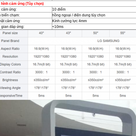
 hình cảm ứng (Tùy chọn)
u cảm ứng:
10 điểm
 biến chạm:
hồng ngoại / điện dung tùy chọn
mặt cảm ứng:
Kính cường lực 4mm
 gian đáp ứng:
<10ms