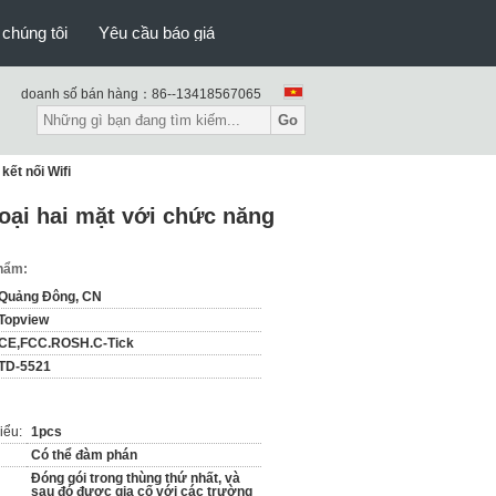
 chúng tôi
Yêu cầu báo giá
doanh số bán hàng：
86--13418567065
Go
kết nối Wifi
loại hai mặt với chức năng
phẩm:
Quảng Đông, CN
Topview
CE,FCC.ROSH.C-Tick
TD-5521
iểu:
1pcs
Có thể đàm phán
Đóng gói trong thùng thứ nhất, và
sau đó được gia cố với các trường