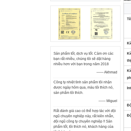
Tê
Kí
Sản phẩm tốt, dịch vụ tốt. Cảm ơn các
Kí
bạn rất nhiều, chúng tôi sẽ đặt hàng
thị
nhiều hơn với bạn trong năm 2018
Kí
—— Akhmad
p
Công ty nhiệt tình sản phẩm tôi nhận
được ngày hôm qua, màu tôi thích nó,
In
sản phẩm tôi thích.
—— Miguel
Độ
Rất đánh giá cao có thể hợp tác với đội
Độ
ngũ chuyên nghiệp này, rất kiên nhẫn,
đội ngũ công ty chuyên nghiệp !! Sản
phẩm tốt, tôi thích nó, khách hàng của