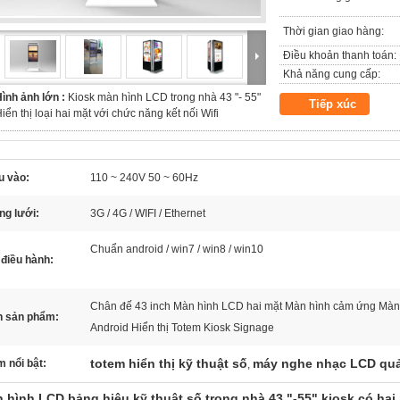
Thời gian giao hàng:
Điều khoản thanh toán:
Khả năng cung cấp:
ình ảnh lớn :
Kiosk màn hình LCD trong nhà 43 "- 55"
Tiếp xúc
iển thị loại hai mặt với chức năng kết nối Wifi
u vào:
110 ~ 240V 50 ~ 60Hz
ng lưới:
3G / 4G / WIFI / Ethernet
Chuẩn android / win7 / win8 / win10
điều hành:
Chân đế 43 inch Màn hình LCD hai mặt Màn hình cảm ứng Màn
n sản phẩm:
Android Hiển thị Totem Kiosk Signage
totem hiển thị kỹ thuật số
máy nghe nhạc LCD qu
 nổi bật:
,
 hình LCD bảng hiệu kỹ thuật số trong nhà 43 "-55" kiosk có hai 