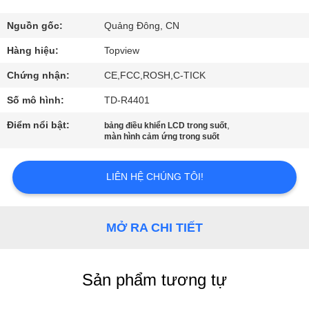
THAM
QUAN
Nguồn gốc:
Quảng Đông, CN
NHÀ
Hàng hiệu:
Topview
MÁY
Chứng nhận:
CE,FCC,ROSH,C-TICK
Số mô hình:
TD-R4401
KIỂM
Điểm nổi bật:
,
bảng điều khiển LCD trong suốt
SOÁT
màn hình cảm ứng trong suốt
CHẤT
LIÊN HỆ CHÚNG TÔI!
LƯỢNG
LIÊN
MỞ RA CHI TIẾT
HỆ
CHÚNG
Sản phẩm tương tự
TÔI