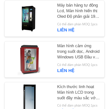
Máy bán hàng tự động
TIN
Lcd, Màn hình hiển thị
Oled Độ phân giải 1920
TỨC
* 1080 pixel
Có thể đàm phán MOQ:1pcs
LIÊN HỆ
YÊU
CẦU
Màn hình cảm ứng
BÁO
trong suốt dọc, Android
Windows USB Đầu vào
GIÁ
màn hình LCD trong
Có thể đàm phán MOQ:1pcs
suốt
LIÊN HỆ
SƠ
ĐỒ
Kích thước linh hoạt
TRANG
Màn hình LCD trong
WEB
suốt đầy màu sắc với
hệ thống tự làm mát
Có thể đàm phán MOQ:1pcs