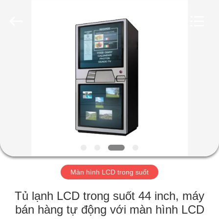
-
2026
Shenzhen
Topview
Display
Technology
Co.,Ltd.
All
TRANG
Rights
Reserved.
CHỦ
CÁC
SẢN
PHẨM
VỀ
Màn hình LCD trong suốt
CHÚNG
TÔI
Tủ lạnh LCD trong suốt 44 inch, máy
bán hàng tự động với màn hình LCD