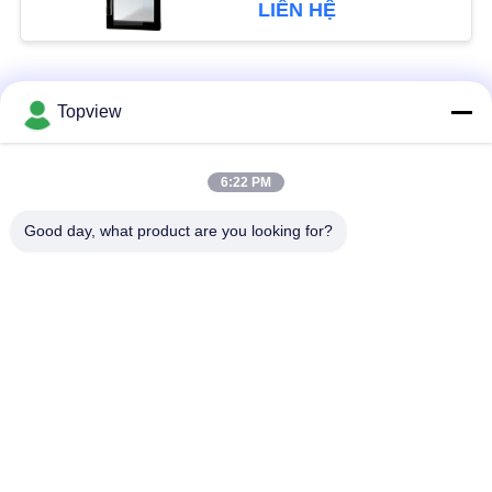
LIÊN HỆ
PRIVACY
POLICY
Danh mục phổ biến
Tất cả
Topview
các
Tất cả trong một
Bảng hiệu kỹ thuật số
6:22 PM
Signage kỹ thuật số
trong nhà
Good day, what product are you looking for?
Bảng hiệu kỹ thuật số
Bảng hiệu kỹ thuật số
ngoài trời
thường trực
Bảng hiệu kỹ thuật số
Kiosk màn hình cảm
gắn trên tường
ứng LCD
Màn hình LCD trong
Tường video LCD
suốt