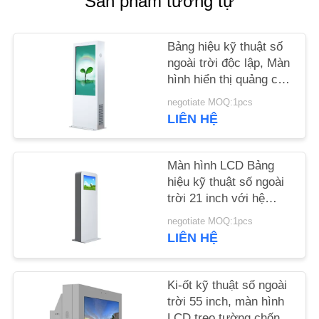
Sản phẩm tương tự
TIN
Bảng hiệu kỹ thuật số
TỨC
ngoài trời độc lập, Màn
hình hiển thị quảng cáo
ngoài trời 43 65 inch
YÊU
negotiate MOQ:1pcs
LIÊN HỆ
CẦU
BÁO
Màn hình LCD Bảng
GIÁ
hiệu kỹ thuật số ngoài
trời 21 inch với hệ
SƠ
thống làm mát Chống
negotiate MOQ:1pcs
phá hoại
ĐỒ
LIÊN HỆ
TRANG
WEB
Ki-ốt kỹ thuật số ngoài
trời 55 inch, màn hình
LCD treo tường chống