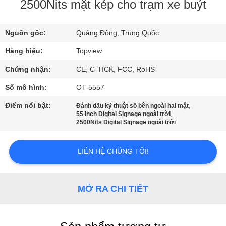
THAM
2500Nits mặt kép cho trạm xe buýt
QUAN
Nguồn gốc:
Quảng Đông, Trung Quốc
NHÀ
Hàng hiệu:
Topview
MÁY
Chứng nhận:
CE, C-TICK, FCC, RoHS
KIỂM
Số mô hình:
OT-5557
SOÁT
Điểm nổi bật:
,
Đánh dấu kỹ thuật số bên ngoài hai mặt
,
55 inch Digital Signage ngoài trời
CHẤT
2500Nits Digital Signage ngoài trời
LƯỢNG
LIÊN HỆ CHÚNG TÔI!
LIÊN
HỆ
MỞ RA CHI TIẾT
CHÚNG
TÔI