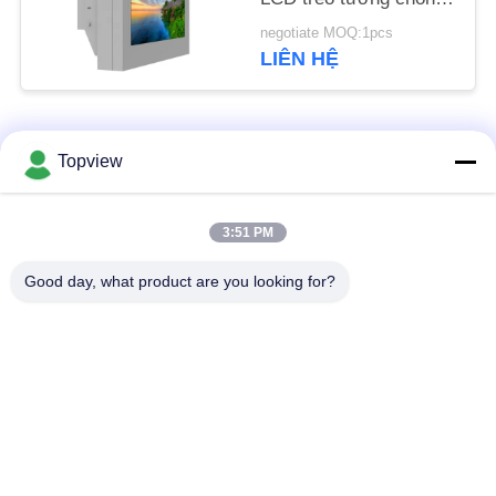
PRIVACY
nước Ip55
negotiate MOQ:1pcs
POLICY
LIÊN HỆ
Danh mục phổ biến
Tất cả
Topview
các
Tất cả trong một
Bảng hiệu kỹ thuật số
3:51 PM
Signage kỹ thuật số
trong nhà
Good day, what product are you looking for?
Bảng hiệu kỹ thuật số
Bảng hiệu kỹ thuật số
ngoài trời
thường trực
Bảng hiệu kỹ thuật số
Kiosk màn hình cảm
gắn trên tường
ứng LCD