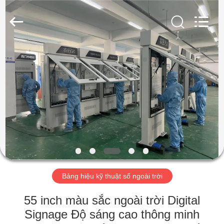
-
2026
Shenzhen
Topview
Display
Technology
Co.,Ltd.
All
TRANG
Rights
Reserved.
CHỦ
CÁC
SẢN
PHẨM
VỀ
Bảng hiệu kỹ thuật số ngoài trời
CHÚNG
TÔI
55 inch màu sắc ngoài trời Digital
Signage Độ sáng cao thông minh