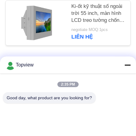
PRIVACY
Ki-ốt kỹ thuật số ngoài
trời 55 inch, màn hình
POLICY
LCD treo tường chống
nước Ip55
negotiate MOQ:1pcs
LIÊN HỆ
Danh mục phổ biến
Tất cả
Topview
các
Tất cả trong một
Bảng hiệu kỹ thuật số
2:35 PM
Signage kỹ thuật số
trong nhà
Good day, what product are you looking for?
Bảng hiệu kỹ thuật số
Bảng hiệu kỹ thuật số
ngoài trời
thường trực
Bảng hiệu kỹ thuật số
Kiosk màn hình cảm