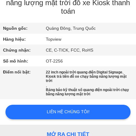
THAM
năng lượng mặt trời đỗ xe Kiosk thanh
toán
QUAN
NHÀ
Nguồn gốc:
Quảng Đông, Trung Quốc
MÁY
Hàng hiệu:
Topview
KIỂM
Chứng nhận:
CE, C-TICK, FCC, RoHS
SOÁT
Số mô hình:
OT-2256
CHẤT
Điểm nổi bật:
,
22 inch ngoài trời quang điện Digital Signage
Kiosk trả tiền đỗ xe chạy bằng năng lượng mặt
LƯỢNG
trời
,
Bảng báo kỹ thuật số quang điện ngoài trời chạy
bằng năng lượng mặt trời
LIÊN
HỆ
LIÊN HỆ CHÚNG TÔI!
CHÚNG
TÔI
MỞ RA CHI TIẾT