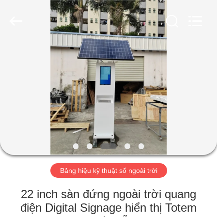
-
2026
Shenzhen
Topview
Display
Technology
Co.,Ltd.
All
TRANG
Rights
Reserved.
CHỦ
CÁC
SẢN
PHẨM
VỀ
Bảng hiệu kỹ thuật số ngoài trời
CHÚNG
TÔI
22 inch sàn đứng ngoài trời quang
điện Digital Signage hiển thị Totem