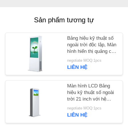
TIN
Sản phẩm tương tự
TỨC
Bảng hiệu kỹ thuật số
YÊU
ngoài trời độc lập, Màn
CẦU
hình hiển thị quảng cáo
ngoài trời 43 65 inch
BÁO
negotiate MOQ:1pcs
LIÊN HỆ
GIÁ
SƠ
Màn hình LCD Bảng
hiệu kỹ thuật số ngoài
ĐỒ
trời 21 inch với hệ
TRANG
thống làm mát Chống
negotiate MOQ:1pcs
phá hoại
WEB
LIÊN HỆ