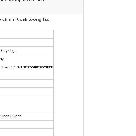
,
ùy chỉnh Kiosk tương tác
 tùy chọn
byte
nch/43inch/49inch/55inch/65inch
55inch/65inch