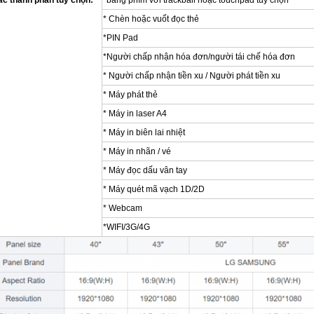
ác thành phần tùy chọn:
*bảng phím với trackball hoặc touchpad tùy chọn
* Chèn hoặc vuốt đọc thẻ
*PIN Pad
*Người chấp nhận hóa đơn/người tái chế hóa đơn
* Người chấp nhận tiền xu / Người phát tiền xu
* Máy phát thẻ
* Máy in laser A4
* Máy in biên lai nhiệt
* Máy in nhãn / vé
* Máy đọc dấu vân tay
* Máy quét mã vạch 1D/2D
* Webcam
*WIFI/3G/4G