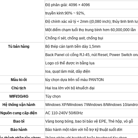
Độ phân giải: 4096 × 4096
truyền kính:90% ~ 92%,
Độ chính xác xử lý < 2mm ((0,080 inch); thủy tinh tinh lu
Một điểm chạm tuổi thọ trung bình hơn 60,000,000 lần
Chống rỉ sét, chống axit, chống bụi
Tủ bán hàng
Bộ thép cán lạnh bền dày 1,5mm
Back Panel có cổng RJ-45, nút Reset, Power Switch on
Logo có thể được in bằng lụa
loa, quạt làm mát, dây điện
Màu ki-ốt
tùy chọn dựa trên số màu PANTON
Chủ tịch
Hai loa lớn với bộ khuếch đại
WIFI/3G/4G
Tùy chọn
Hệ thống vận hành
Windows XP/Windows 7/Windows 8/Windows 10/android
Nguồn cung cấp điện
AC 110-240V 50/60Hz
Bao bì
Vàng bong bóng, bao bì bảo vệ EPE, Thẻ hộp, vỏ gỗ
Bảo hành
Bảo hành một năm với hỗ trợ kỹ thuật suốt đời