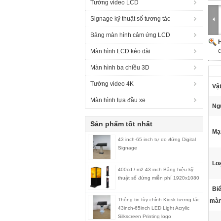
Tường video LCD
Signage kỹ thuật số tương tác
Bảng màn hình cảm ứng LCD
H
c
Màn hình LCD kéo dài
Màn hình ba chiều 3D
Tường video 4K
Vật
Màn hình tựa đầu xe
Ng
Sản phẩm tốt nhất
Mạ
43 inch-65 inch tự do đứng Digital
Signage
Loạ
400cd / m2 43 inch Bảng hiệu kỹ
thuật số đứng miễn phí 1920x1080
Bi
Thông tin tùy chỉnh Kiosk tương tác
màn
43inch-65inch LED Light Acrylic
Silkscreen Printing logo