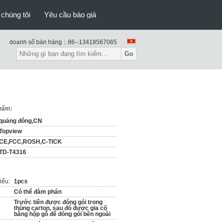
 chúng tôi
Yêu cầu báo giá
doanh số bán hàng：
86--13418567065
Go
phẩm:
quảng đông,CN
Topview
CE,FCC,ROSH,C-TICK
TD-T4316
iểu:
1pcs
Có thể đàm phán
Trước tiên được đóng gói trong
thùng carton, sau đó được gia cố
bằng hộp gỗ để đóng gói bên ngoài