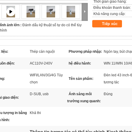
Thời gian giao hàng:
Điều khoản thanh toán:
Khả năng cung cấp:
Tiếp xúc
ình ảnh lớn :
Đánh dấu kỹ thuật số tự do có thể tùy
hỉnh
 liệu:
Thép cán nguội
Phương pháp nhập:
Ngón tay, bút ch
uồn điện:
AC110V-240V
hệ điều hành:
WIN 11/WIN 10/
WIFI/LAN/3G/4G Tùy
Đèn led 43 inch-65
ng:
Tên sản phẩm:
chọn
tương tác
D-SUB, usb
Ánh sáng môi
Đúng
i giao diện:
trường xung quanh:
ểu tượng in bằng
Khả thi
 hình:
Thông tin tương tác có thể tùy chỉnh
Kiosk thông 