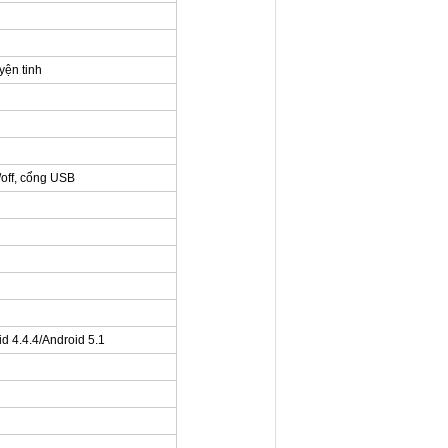
yện tinh
/off, cổng USB
 4.4.4/Android 5.1