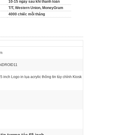
10-15 ngày sau khi thanh toán
T/T, Western Union, MoneyGram
4000 chiếc mỗi tháng
ạm
ANDROID11
 inch Logo in lụa acrylic thông tin tùy chỉnh Kiosk
tin tương tác 65 inch