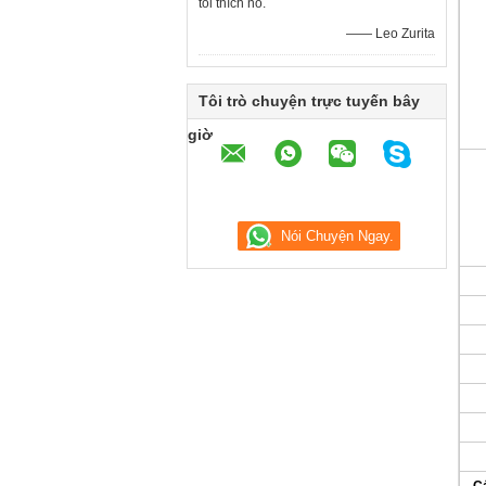
tôi thích nó.
—— Leo Zurita
Tôi trò chuyện trực tuyến bây
giờ