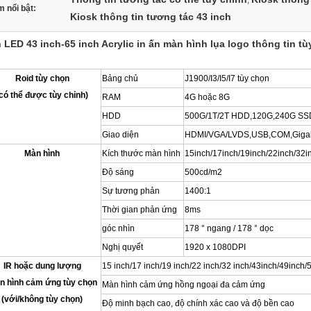
,
 nổi bật:
Kiosk thông tin tương tác 43 inch
 LED 43 inch-65 inch Acrylic in ấn màn hình lụa logo thông tin t
Roid tùy chọn
Bảng chủ
J1900/I3/I5/I7 tùy chọn
có thể được tùy chỉnh)
RAM
4G hoặc 8G
HDD
500G/1T/2T HDD,120G,240G SSD
Giao diện
HDMI/VGA/LVDS,USB,COM,Giga
Màn hình
Kích thước màn hình
15inch/17inch/19inch/22inch/32i
Độ sáng
500cd/m2
Sự tương phản
1400:1
Thời gian phản ứng
8ms
góc nhìn
178 ° ngang / 178 ° dọc
Nghị quyết
1920 x 1080DPI
IR hoặc dung lượng
15 inch/17 inch/19 inch/22 inch/
32 inch/43inch/49inch/
n hình cảm ứng tùy chọn
Màn hình cảm ứng hồng ngoại đa cảm ứng
(với/không tùy chọn)
Độ minh bạch cao, độ chính xác cao và độ bền cao